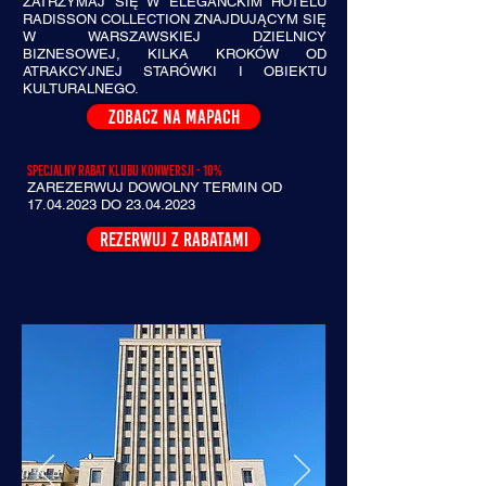
ZATRZYMAJ SIĘ W ELEGANCKIM HOTELU
RADISSON COLLECTION ZNAJDUJĄCYM SIĘ
W WARSZAWSKIEJ DZIELNICY
BIZNESOWEJ, KILKA KROKÓW OD
ATRAKCYJNEJ STARÓWKI I OBIEKTU
KULTURALNEGO.
ZOBACZ NA MAPACH
Specjalny rabat klubu konwersji - 10%
ZAREZERWUJ DOWOLNY TERMIN OD
17.04.2023
DO
23.04.2023
REZERWUJ Z RABATAMI