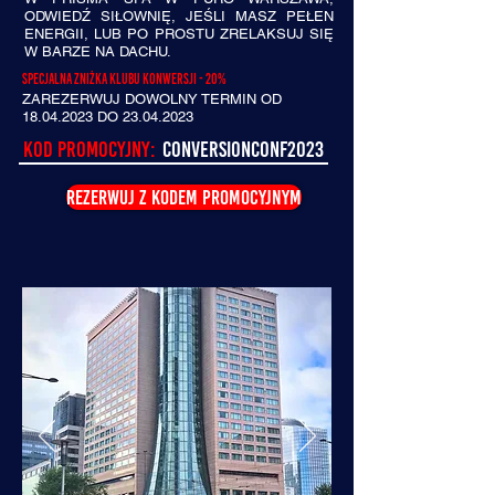
ODWIEDŹ SIŁOWNIĘ, JEŚLI MASZ PEŁEN
ENERGII, LUB PO PROSTU ZRELAKSUJ SIĘ
W BARZE NA DACHU.
Specjalna zniżka klubu konwersji - 20%
ZAREZERWUJ DOWOLNY TERMIN OD
18.04.2023
DO
23.04.2023
Kod promocyjny:
conversionconf2023
REZERWUJ Z KODEM PROMOCYJNYM