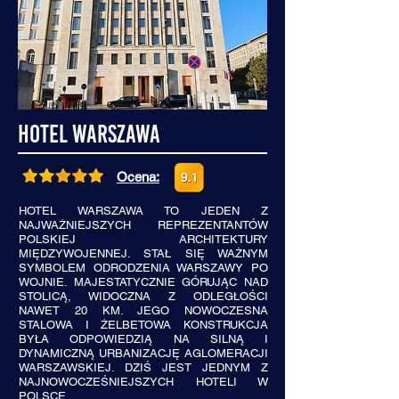
Hotel Warszawa
Ocena:
HOTEL WARSZAWA TO JEDEN Z
NAJWAŻNIEJSZYCH REPREZENTANTÓW
POLSKIEJ ARCHITEKTURY
MIĘDZYWOJENNEJ. STAŁ SIĘ WAŻNYM
SYMBOLEM ODRODZENIA WARSZAWY PO
WOJNIE. MAJESTATYCZNIE GÓRUJĄC NAD
STOLICĄ, WIDOCZNA Z ODLEGŁOŚCI
NAWET 20 KM. JEGO NOWOCZESNA
STALOWA I ŻELBETOWA KONSTRUKCJA
BYŁA ODPOWIEDZIĄ NA SILNĄ I
DYNAMICZNĄ URBANIZACJĘ AGLOMERACJI
WARSZAWSKIEJ. DZIŚ JEST JEDNYM Z
NAJNOWOCZEŚNIEJSZYCH HOTELI W
POLSCE.