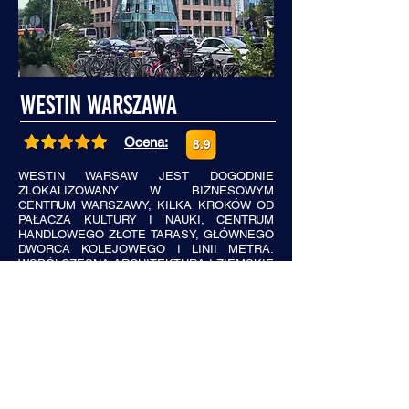
Westin Warszawa
Ocena:
WESTIN WARSAW JEST DOGODNIE
ZLOKALIZOWANY W BIZNESOWYM
CENTRUM WARSZAWY, KILKA KROKÓW OD
PAŁACZA KULTURY I NAUKI, CENTRUM
HANDLOWEGO ZŁOTE TARASY, GŁÓWNEGO
DWORCA KOLEJOWEGO I LINII METRA.
WSPÓŁCZESNA ARCHITEKTURA I ZIEMSKIE
ELEMENTY NADAJĄ POKOJOM I
POMIESZCZENIOM WSPÓLNYM
ZRÓWNOWAŻONĄ, PRZESTRONNĄ
ATMOSFERĘ, ODZWIERCIEDLAJĄCĄ
SKUPIENIE HOTELU NA DOBRYM
SAMOPOCZUCIU I ODPORNOŚCI.
ZOBACZ NA MAPACH