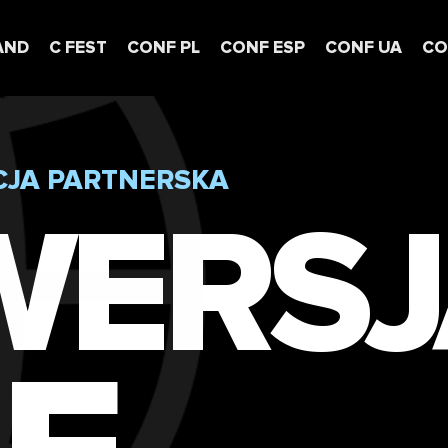
AND
C FEST
CONF PL
CONF ESP
CONF UA
CO
JA PARTNERSKA
WERSJ