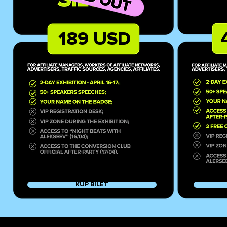
189 USD
KUP BILET