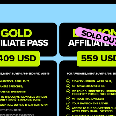
409 USD
559 US