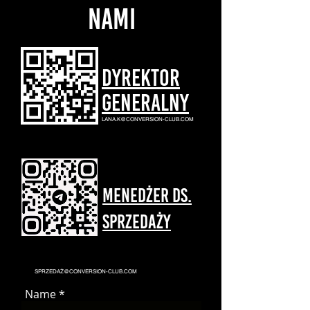
NAMI
Dyrektor
generalny
LANA.K@CONVERSION-CLUB.COM
Menedżer ds.
sprzedaży
SPRZEDAŻ@CONVERSION-CLUB.COM
Name