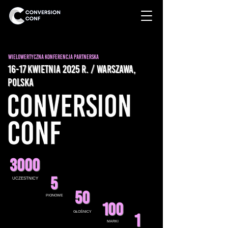
WIELOWERTYCZNA KONFERENCJA PARTNERSKA
16-17 kwietnia 2025 r. / WARSZAWA,
POLSKA
3000
5
UCZESTNICY
50
PIONOWE
100
GŁOŚNICY
1
MARKI