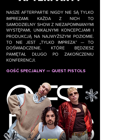
NASZE AFTERPARTIE NIGDY NIE SĄ TYLKO
IMPREZAMI. KAŻDA Z NICH TO
SAMODZIELNY SHOW Z NIEZAPOMNIANYMI
WYSTĘPAMI, UNIKALNYMI KONCEPCJAMI I
PRODUKCJĄ NA NAJWYŻSZYM POZIOMIE.
TO NIE JEST „TYLKO IMPREZA” — TO
DOŚWIADCZENIE, KTÓRE BĘDZIESZ
PAMIĘTAŁ DŁUGO PO ZAKOŃCZENIU
KONFERENCJI.
GOŚĆ SPECJALNY — QUEST PISTOLS