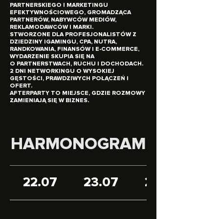
PARTNERSKIEGO I MARKETINGU
EFEKTYWNOŚCIOWEGO, GROMADZĄCA
PARTNERÓW, NABYWCÓW MEDIÓW,
REKLAMODAWCÓW I MARKI.
STWORZONE DLA PROFESJONALISTÓW Z
DZIEDZINY IGAMINGU, CPA, NUTRA,
RANDKOWANIA, FINANSÓW I E-COMMERCE,
WYDARZENIE SKUPIA SIĘ NA
O PARTNERSTWACH, RUCHU I DOCHODACH.
2 DNI NETWORKINGU O WYSOKIEJ
GĘSTOŚCI, PRAWDZIWYCH POŁĄCZEŃ I
OFERT.
AFTERPARTY TO MIEJSCE, GDZIE ROZMOWY
ZAMIENIAJĄ SIĘ W BIZNES.
HARMONOGRAM
22.07
23.07
24.07