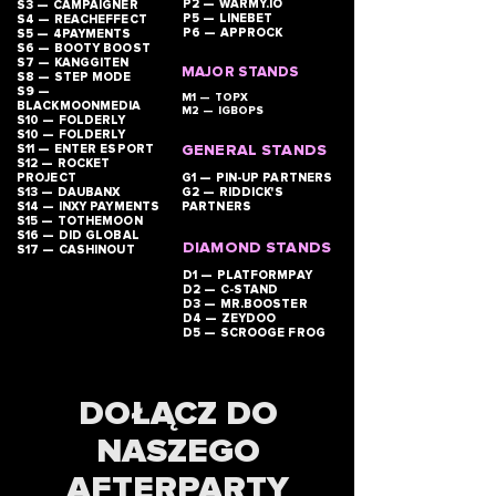
P2 — WARMY.IO
S3 — CAMPAIGNER
P5 — LINEBET
S4 — REACHEFFECT
P6 — APPROCK
S5 — 4PAYMENTS
S6 — BOOTY BOOST
S7 — KANGGITEN
MAJOR STANDS
S8 — STEP MODE
S9 —
M1 — TOPX
BLACKMOONMEDIA
M2 — IGBOPS
S10 — FOLDERLY
S10 — FOLDERLY
S11 — ENTER ESPORT
GENERAL STANDS
S12 — ROCKET
PROJECT
G1 — PIN-UP PARTNERS
S13 — DAUBANX
G2 — RIDDICK'S
S14 — INXY PAYMENTS
PARTNERS
S15 — TOTHEMOON
S16 — DID GLOBAL
DIAMOND STANDS
S17 — CASHINOUT
D1 — PLATFORMPAY
D2 — C-STAND
D3 — MR.BOOSTER
D4 — ZEYDOO
D5 — SCROOGE FROG
DOŁĄCZ DO
NASZEGO
AFTERPARTY