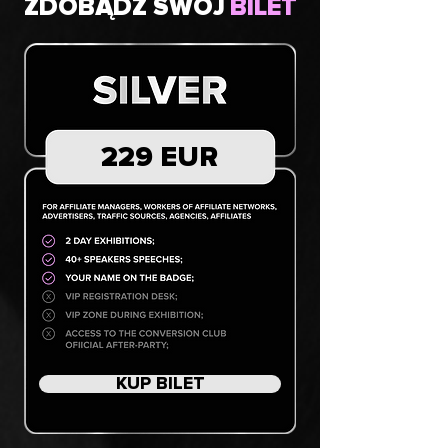
ZDOBĄDŹ SWÓJ
BILET
229 EUR
KUP BILET